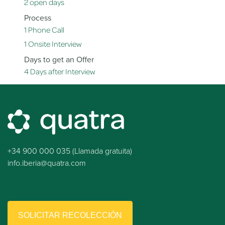
2 open days
Process
1 Phone Call
1 Onsite Interview
Days to get an Offer
4 Days after Interview
+34 900 000 035 (Llamada gratuita)
info.iberia@quatra.com
SOLICITAR RECOLECCIÓN