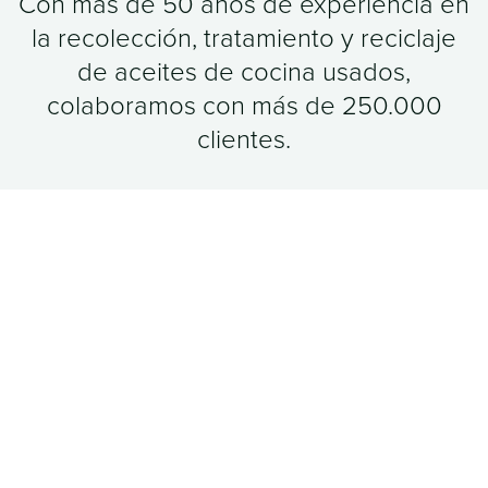
Con más de 50 años de experiencia en
la recolección, tratamiento y reciclaje
de aceites de cocina usados,
colaboramos con más de 250.000
clientes.
Juntos, estamos liderando la transición
hacia la energía sostenible al
transformar aceites y grasas residuales
en combustibles limpios y
renovables, reduciendo
significativamente las emisiones de
CO₂
.​