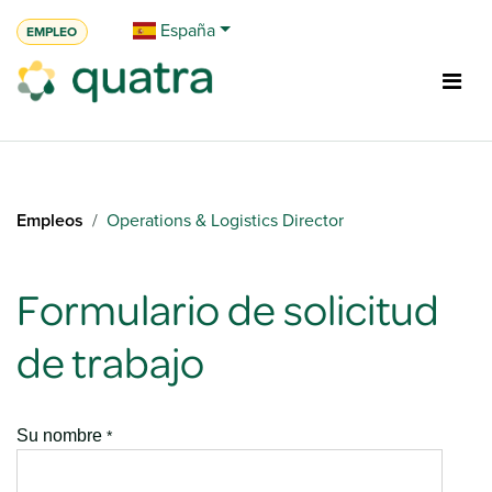
Ir al contenido
España
EMPLEO
Empleos
Operations & Logistics Director
Formulario de solicitud
de trabajo
Su nombre
*